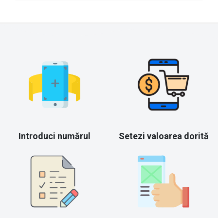
Introduci numărul
Setezi valoarea dorită