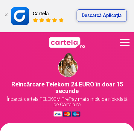
Cartela
Descarcă Aplicația
Reîncărcare Telekom 24 EURO în doar 15
secunde
Încarcă cartela TELEKOM PrePay mai simplu ca niciodată
pe Cartela.ro