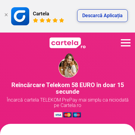
Cartela
Descarcă Aplicația
Reîncărcare Telekom 58 EURO în doar 15
secunde
Încarcă cartela TELEKOM PrePay mai simplu ca niciodată
pe Cartela.ro