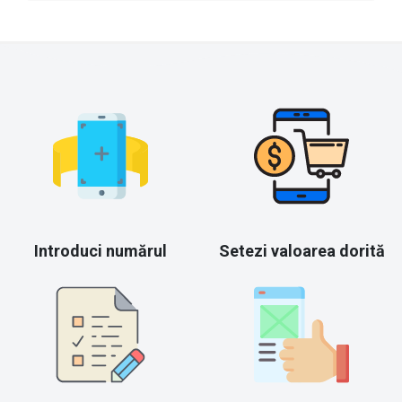
Introduci numărul
Setezi valoarea dorită