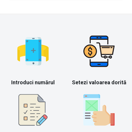
Introduci numărul
Setezi valoarea dorită