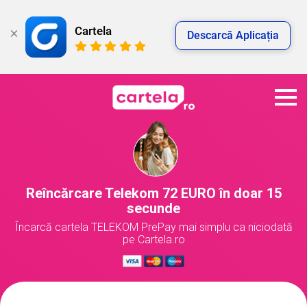
Cartela
Descarcă Aplicația
Reîncărcare Telekom 72 EURO în doar 15
secunde
Încarcă cartela TELEKOM PrePay mai simplu ca niciodată
pe Cartela.ro