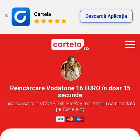
Cartela
Descarcă Aplicația
Reîncărcare Vodafone 16 EURO în doar 15
secunde
Încarcă cartela VODAFONE PrePay mai simplu ca niciodată
pe Cartela.ro