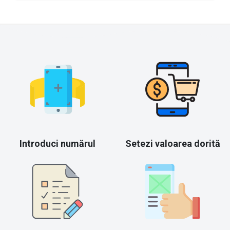
Introduci numărul
Setezi valoarea dorită