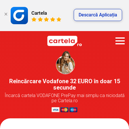
Cartela
Descarcă Aplicația
Reîncărcare Vodafone 32 EURO în doar 15
secunde
Încarcă cartela VODAFONE PrePay mai simplu ca niciodată
pe Cartela.ro