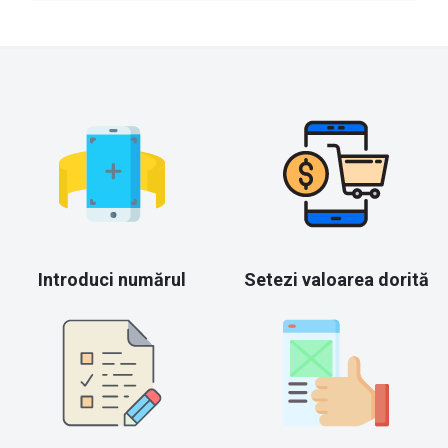
Introduci numărul
Setezi valoarea dorită