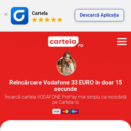
Cartela
Descarcă Aplicația
Reîncărcare Vodafone 33 EURO în doar 15
secunde
Încarcă cartela VODAFONE PrePay mai simplu ca niciodată
pe Cartela.ro