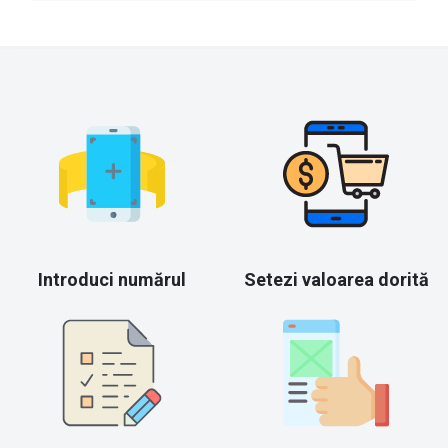
Introduci numărul
Setezi valoarea dorită