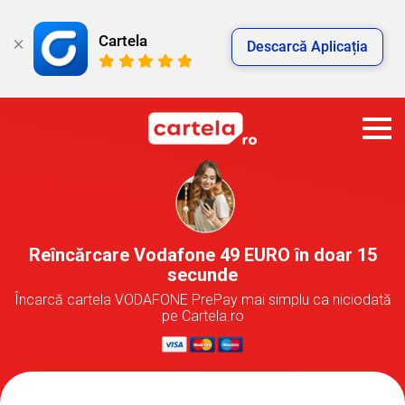
Cartela
Descarcă Aplicația
Reîncărcare Vodafone 49 EURO în doar 15
secunde
Încarcă cartela VODAFONE PrePay mai simplu ca niciodată
pe Cartela.ro