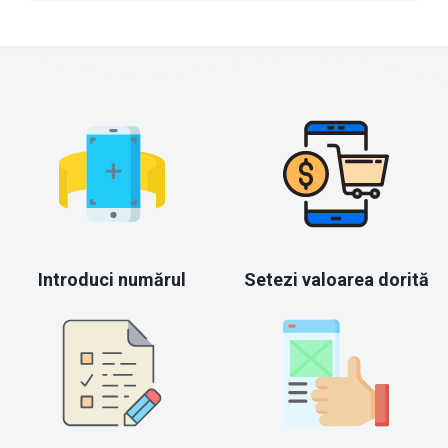
Introduci numărul
Setezi valoarea dorită