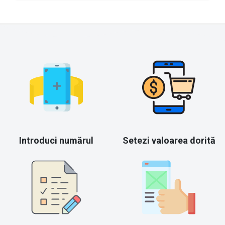
Introduci numărul
Setezi valoarea dorită