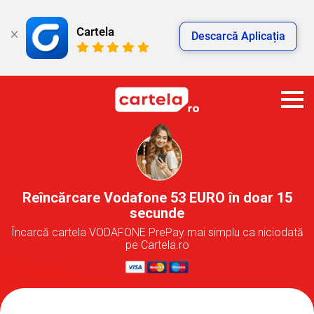
Cartela
Descarcă Aplicația
Reîncărcare Vodafone 53 EURO în doar 15
secunde
Încarcă cartela VODAFONE PrePay mai simplu ca niciodată
pe Cartela.ro