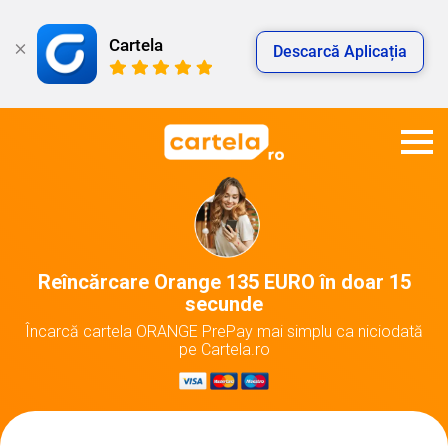
Cartela
Descarcă Aplicația
Reîncărcare Orange 135 EURO în doar 15
secunde
Încarcă cartela ORANGE PrePay mai simplu ca niciodată
pe Cartela.ro