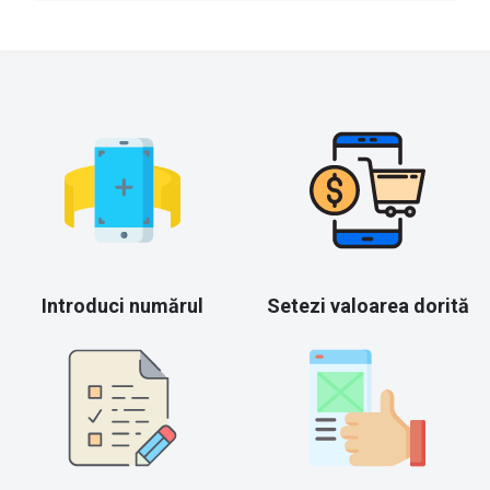
Introduci numărul
Setezi valoarea dorită