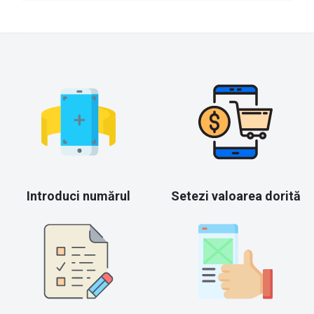
Introduci numărul
Setezi valoarea dorită