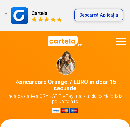
Cartela
Descarcă Aplicația
Reîncărcare Orange 7 EURO în doar 15
secunde
Încarcă cartela ORANGE PrePay mai simplu ca niciodată
pe Cartela.ro