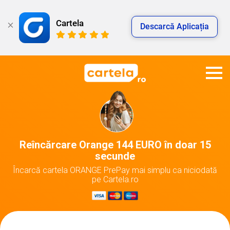
Cartela
Descarcă Aplicația
Reîncărcare Orange 144 EURO în doar 15
secunde
Încarcă cartela ORANGE PrePay mai simplu ca niciodată
pe Cartela.ro