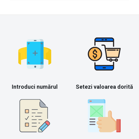
Introduci numărul
Setezi valoarea dorită