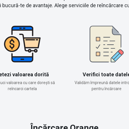
și bucură-te de avantaje. Alege serviciile de reîncărcare
etezi valoarea dorită
Verifici toate datel
duci valoarea cu care dorești să
Validăm împreună datele intr
reîncarci cartela
pentru încărcare
Încărcare
Orange