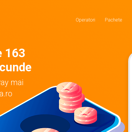
Operatori
Pachete
e 163
ecunde
Pay mai
a.ro