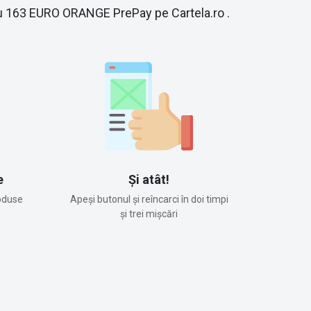
 cu 163 EURO ORANGE PrePay pe Cartela.ro .
e
Și atât!
oduse
Apeși butonul și reîncarci în doi timpi
și trei mișcări