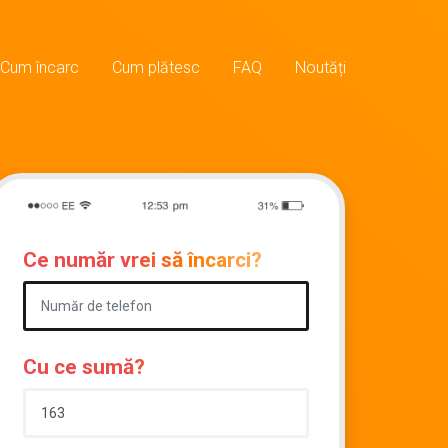
Cum încarc
Cum plătesc
FAQ
Noutăți
Ce număr vrei să încarci?
Cu ce sumă?