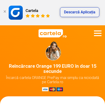
Cartela
Descarcă Aplicația
Reîncărcare Orange 199 EURO în doar 15
secunde
Încarcă cartela ORANGE PrePay mai simplu ca niciodată
pe Cartela.ro