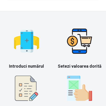
Introduci numărul
Setezi valoarea dorită