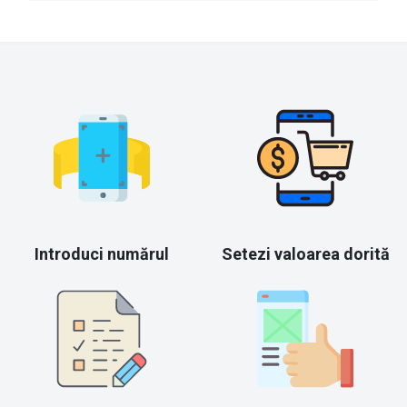
Introduci numărul
Setezi valoarea dorită