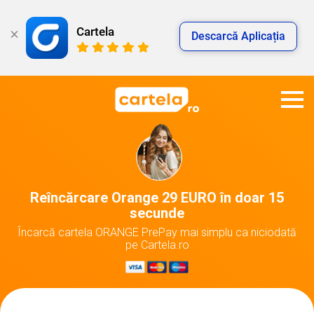
Cartela
Descarcă Aplicația
Reîncărcare Orange 29 EURO în doar 15
secunde
Încarcă cartela ORANGE PrePay mai simplu ca niciodată
pe Cartela.ro