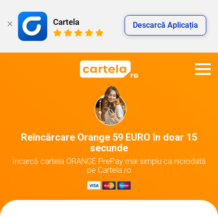
Cartela
Descarcă Aplicația
Reîncărcare Orange 59 EURO în doar 15
secunde
Încarcă cartela ORANGE PrePay mai simplu ca niciodată
pe Cartela.ro