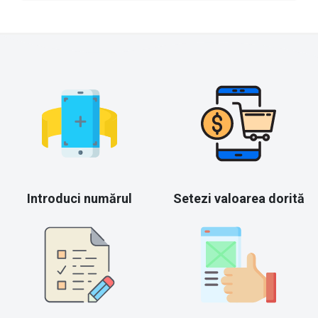
Introduci numărul
Setezi valoarea dorită