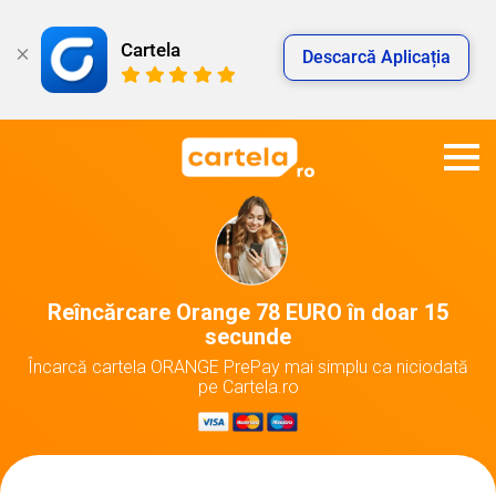
Cartela
Descarcă Aplicația
Reîncărcare Orange 78 EURO în doar 15
secunde
Încarcă cartela ORANGE PrePay mai simplu ca niciodată
pe Cartela.ro