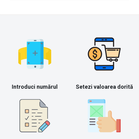
Introduci numărul
Setezi valoarea dorită