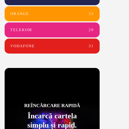
ORANGE
33
TELEKOM
29
VODAFONE
31
REÎNCĂRCARE RAPIDĂ
Încarcă cartela
simplu și rapid.