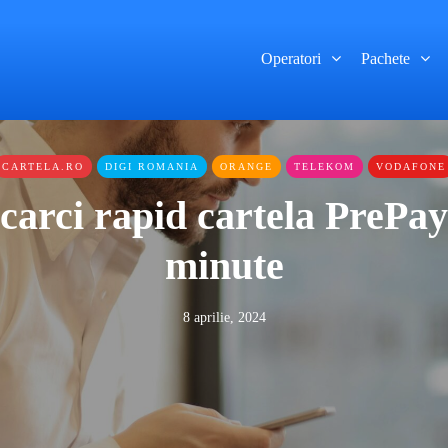
Operatori
Pachete
CARTELA.RO
DIGI ROMANIA
ORANGE
TELEKOM
VODAFONE
arci rapid cartela PrePay
minute
8 aprilie, 2024