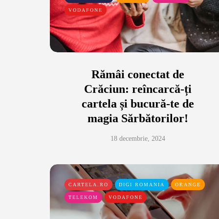
VODAFONE
Rămâi conectat de
Crăciun: reîncarcă-ți
cartela și bucură-te de
magia Sărbătorilor!
18 decembrie, 2024
CARTELA.RO
DIGI ROMANIA
ORANGE
TELEKOM
VODAFONE