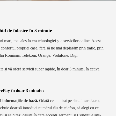
hid de folosire în 3 minute
i mari, mai ales în era tehnologiei și a servicilor online. Acest
onfortul propriei case, fără să ne mai deplasăm prin trafic, prin
lă din România: Telekom, Orange, Vodafone, Digi.
ța și vă oferă servicii super rapide, în doar 3 minute, în cațiva
rePay în doar 3 minute:
ă informațiile de bază.
Odată ce ai intrat pe site-ul cartela.ro,
rebuie doar să introduci numărul tău de telefon, să alegi cu ce
ay și să bifezi căsuța în care accepți Termenii și Condițiile site-