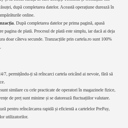
ul căsuței, după completarea datelor. Această operațiune durează în
umpărăturile online.
anzacția
. După completarea datelor pe prima pagină, apasă
tre pagina de plată. Procesul de plată este simplu, iar dacă ai deja
ura doar câteva secunde. Tranzacțiile prin cartela.ro sunt 100%
.
 24/7, permițându-ți să reîncarci cartela oricând ai nevoie, fără să
ce.
MANIA
DIGI ROMANIA
LYCAMOBILE
o sunt similare cu cele practicate de operatori în magazinele fizice,
VODAFONE
ORANGE
TELEKOM
VODAFONE
nțe de preț sunt minime și se datorează fluctuațiilor valutare.
ură pentru reîncărcarea rapidă și eficientă a cartelelor PrePay,
r utilizatorilor.
Cum aflu numărul meu