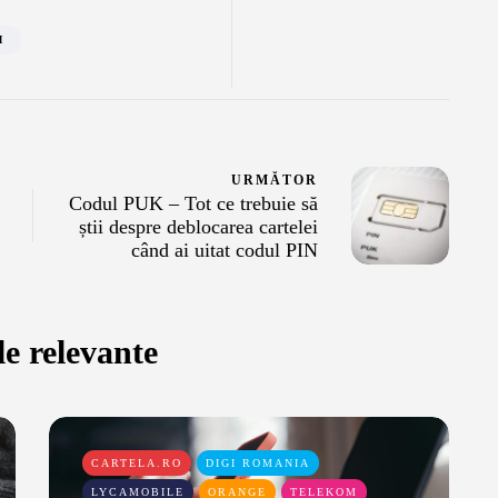
M
URMĂTOR
Codul PUK – Tot ce trebuie să
știi despre deblocarea cartelei
când ai uitat codul PIN
le relevante
CARTELA.RO
DIGI ROMANIA
LYCAMOBILE
ORANGE
TELEKOM