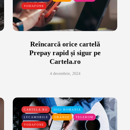
VODAFONE
Reîncarcă orice cartelă
Prepay rapid și sigur pe
Cartela.ro
4 decembrie, 2024
CARTELA.RO
DIGI ROMANIA
LYCAMOBILE
ORANGE
TELEKOM
VODAFONE