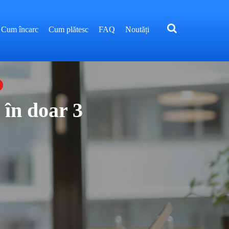
Cum încarc
Cum plătesc
FAQ
Noutăți
 în doar 3