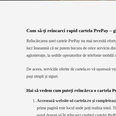
Cum să-ți reîncarci rapid cartela PrePay – g
Reîncărcarea unei cartele PrePay nu mai necesită efortur
lucr înseamnă că ne putem bucura de orice serviciu din c
aglomerație, la sediile operatorilor de telefonie mobi
De aceea, serviciile oferite de cartela.ro vă ușurează via
pași simpli și siguri.
Hai să vedem cum puteți reîncărca o cartela P
Accesează website-ul cartela.ro și completeaz
prima pagină este locul unde poți realiza totul. T
sumă dorești să îți reîncarci creditul cartelei PreP