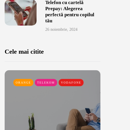
Telefon cu cartelă
Prepay: Alegerea
perfectă pentru copilul
tău
26 noiembrie, 2024
Cele mai citite
ORANGE
TELEKOM
VODAFONE
DIGI ROM
TELEKOM