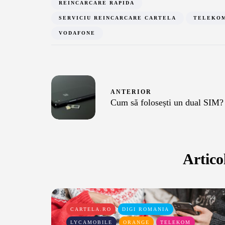
REINCARCARE RAPIDA
SERVICIU REINCARCARE CARTELA
TELEKO
VODAFONE
ANTERIOR
Cum să folosești un dual SIM?
Artico
CARTELA.RO
DIGI ROMANIA
LYCAMOBILE
ORANGE
TELEKOM