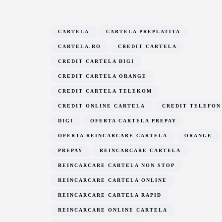
Codul PUK - To
trebuie să știi d
: ce este, cum se
deblocarea cart
CARTELA
CARTELA PREPLATITA
vează, avantaje
ai uitat codul P
CARTELA.RO
CREDIT CARTELA
CREDIT CARTELA DIGI
t, 2021
29 mai, 2024
CREDIT CARTELA ORANGE
CREDIT CARTELA TELEKOM
CREDIT ONLINE CARTELA
CREDIT TELEFON
DIGI
OFERTA CARTELA PREPAY
OFERTA REINCARCARE CARTELA
ORANGE
PREPAY
REINCARCARE CARTELA
REINCARCARE CARTELA NON STOP
REINCARCARE CARTELA ONLINE
REINCARCARE CARTELA RAPID
REINCARCARE ONLINE CARTELA