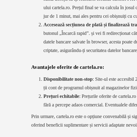
ului cartela.ro. Prețul final se va calcula în jos
jur de 1 minut, mai ales pentru cei obișnuiți cu c
Accesează secțiunea de plată și finalizează tr
butonul „Încarcă rapid”. și vei fi redirecționat că
datele bancare salvate în browser, acesta poate d
criptate, asigurându-ți securitatea datelor bancare
Avantajele oferite de cartela.ro:
Disponibilitate non-stop
: Site-ul este accesibil
ții cont de programul obișnuit al magazinelor fizi
GE
VODAFONE
CARTELA.RO
DIGI RO
Prețuri echitabile
: Prețurile oferite de cartela.r
ORANGE
TELEKOM
fără a percepe adaos comercial. Eventualele difere
Prin urmare, cartela.ro este o opțiune convenabilă și sig
oferind beneficii suplimentare și servicii adaptate nevoilo