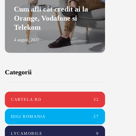
Cum afli cât credit ai la
Orange, Vodafone si
Cum af
Telekom
cu pas
4 august, 2021
24 august, 2
Categorii
CARTELA.RO
32
DIGI ROMANIA
27
LYCAMOBILE
9