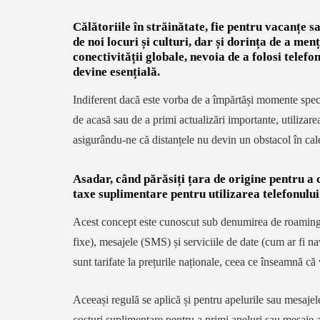
Călătoriile în străinătate, fie pentru vacanțe s
de noi locuri și culturi, dar și dorința de a men
conectivității globale, nevoia de a folosi telef
devine esențială.
Indiferent dacă este vorba de a împărtăși momente specia
de acasă sau de a primi actualizări importante, utilizarea
asigurându-ne că distanțele nu devin un obstacol în cal
Asadar, când părăsiți țara de origine pentru a c
taxe suplimentare pentru utilizarea telefonului
Acest concept este cunoscut sub denumirea de roaming la 
fixe), mesajele (SMS) și serviciile de date (cum ar fi n
sunt tarifate la prețurile naționale, ceea ce înseamnă că v
Aceeași regulă se aplică și pentru apelurile sau mesajele
costuri suplimentare pentru a primi apeluri sau mesaje 