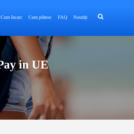
Cum încarc
Cum plătesc
FAQ
Noutăți
Pay in UE