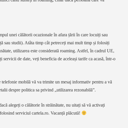
pul unei călătorii ocazionale în afara țării în care locuiți sau
 sau studii). Atâta timp cât petreceți mai mult timp și folosiți
inătate, utilizarea este considerată roaming. Astfel, în cadrul UE,
ți servicii de date, veți beneficia de aceleași tarife ca acasă, într-o
MANIA
DIGI ROMANIA
LYCAMOBILE
VODAFONE
ORANGE
TELEKOM
VODAFONE
e telefonie mobilă vă va trimite un mesaj informativ pentru a vă
alii despre politica sa privind „utilizarea rezonabilă”.
Cum aflu numărul meu
că alegeți o călătorie în străinătate, nu uitați să vă activați
t ce
de telefon Orange,
folosind serviciul cartela.ro. Vacanță plăcută!
espre
Vodafone, Telekom, Digi