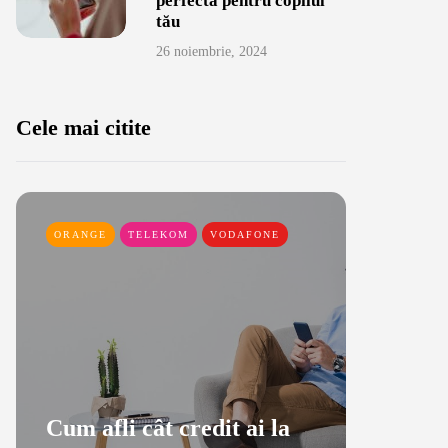
perfectă pentru copilul
tău
26 noiembrie, 2024
Cele mai citite
ORANGE
TELEKOM
VODAFONE
DIGI ROM
TELEKOM
Cum afli cât credit ai la