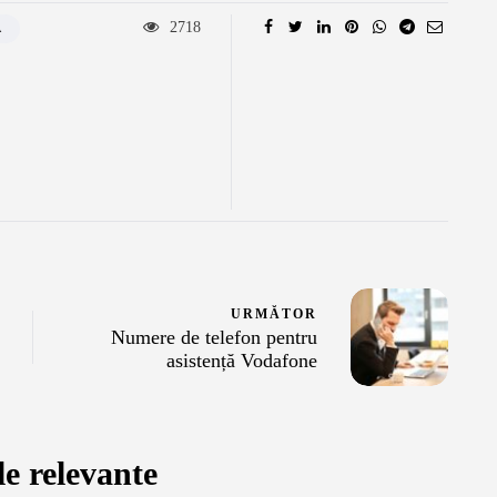
elei când
România sau
2718
A
IN
LycaMobile?
2 februarie, 2022
URMĂTOR
Numere de telefon pentru
asistență Vodafone
le relevante