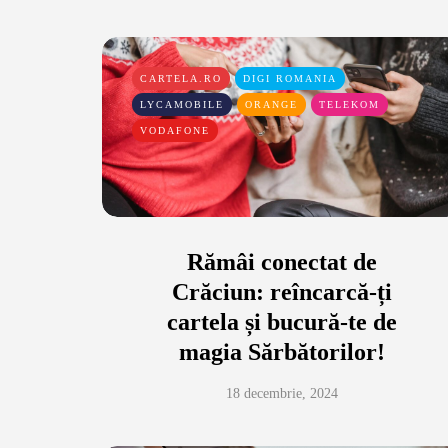
CARTELA.RO
DIGI ROMANIA
LYCAMOBILE
ORANGE
TELEKOM
VODAFONE
Rămâi conectat de
Crăciun: reîncarcă-ți
cartela și bucură-te de
magia Sărbătorilor!
18 decembrie, 2024