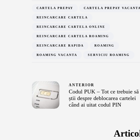
: ce este, cum se
deblocarea cart
CARTELA PREPAY
CARTELA PREPAY VACANT
vează, avantaje
ai uitat codul P
REINCARCARE CARTELA
t, 2021
29 mai, 2024
REINCARCARE CARTELA ONLINE
REINCARCARE CARTELA ROAMING
REINCARCARE RAPIDA
ROAMING
ROAMING VACANTA
SERVICIU ROAMING
ANTERIOR
Codul PUK – Tot ce trebuie să
știi despre deblocarea cartelei
când ai uitat codul PIN
Artico