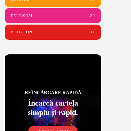
TELEKOM
29
VODAFONE
31
REÎNCĂRCARE RAPIDĂ
Încarcă cartela
simplu și rapid.