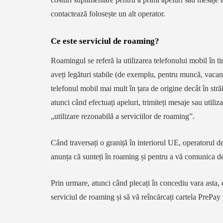
contactează folosește un alt operator.
Ce este serviciul de roaming?
Roamingul se referă la utilizarea telefonului mobil în tim
aveți legături stabile (de exemplu, pentru muncă, vacanță
telefonul mobil mai mult în țara de origine decât în stră
atunci când efectuați apeluri, trimiteți mesaje sau utiliza
„utilizare rezonabilă a serviciilor de roaming”.
GE
VODAFONE
CARTELA.RO
DIGI RO
ORANGE
TELEKOM
Când traversați o graniță în interiorul UE, operatorul d
anunța că sunteți în roaming și pentru a vă comunica det
Prin urmare, atunci când plecați în concediu vara asta, da
Codul PUK - To
serviciul de roaming și să vă reîncărcați cartela PrePay 
trebuie să știi d