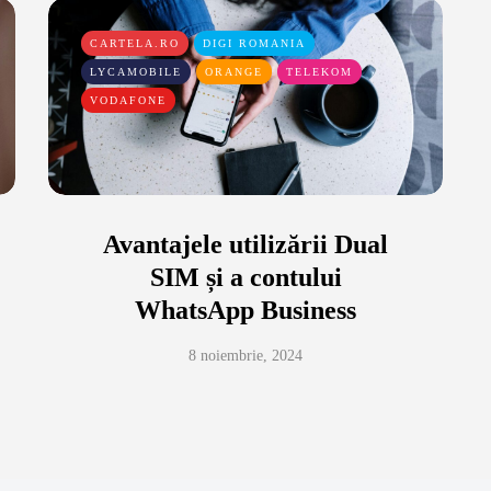
CARTELA.RO
DIGI ROMANIA
LYCAMOBILE
ORANGE
TELEKOM
VODAFONE
Avantajele utilizării Dual
SIM și a contului
WhatsApp Business
8 noiembrie, 2024