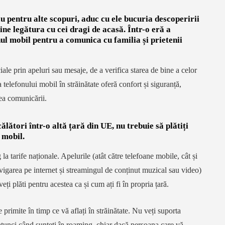
au pentru alte scopuri, aduc cu ele bucuria descoperirii
ține legătura cu cei dragi de acasă. Într-o eră a
onul mobil pentru a comunica cu familia și prietenii
le prin apeluri sau mesaje, de a verifica starea de bine a celor
 telefonului mobil în străinătate oferă confort și siguranță,
ea comunicării.
ălători într-o altă țară din UE, nu trebuie să plătiți
 mobil.
tarife naționale. Apelurile (atât către telefoane mobile, cât și
avigarea pe internet și streamingul de conținut muzical sau video)
eți plăti pentru acestea ca și cum ați fi în propria țară.
 primite în timp ce vă aflați în străinătate. Nu veți suporta
atunci când sunteți în roaming, chiar dacă persoana care vă