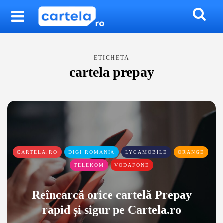
ETICHETA
cartela prepay
CARTELA.RO
DIGI ROMANIA
LYCAMOBILE
ORANGE
TELEKOM
VODAFONE
Reîncarcă orice cartelă Prepay
rapid și sigur pe Cartela.ro