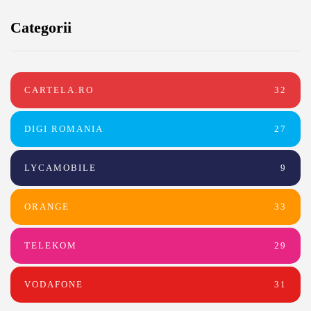
Categorii
CARTELA.RO
32
DIGI ROMANIA
27
LYCAMOBILE
9
ORANGE
33
TELEKOM
29
VODAFONE
31