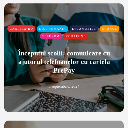
CARTELA.RO
DIGI ROMANIA
LYCAMOBILE
ORANGE
TELEKOM
VODAFONE
Începutul școlii: comunicare cu
ajutorul telefoanelor cu cartela
PrePay
5 septembrie, 2024