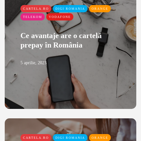
CARTELA.RO
DIGI ROMANIA
ORANGE
TELEKOM
VODAFONE
Ce avantaje are o cartelă
prepay în România
5 aprilie, 2023
CARTELA.RO
DIGI ROMANIA
ORANGE