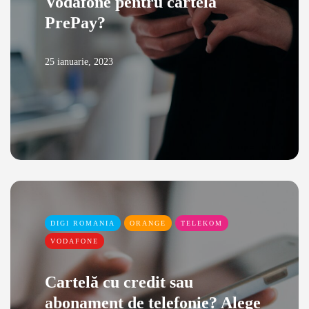
Vodafone pentru cartela
PrePay?
25 ianuarie, 2023
DIGI ROMANIA
ORANGE
TELEKOM
VODAFONE
Cartelă cu credit sau
abonament de telefonie? Alege