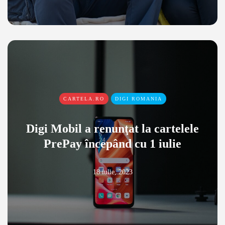
CARTELA.RO
DIGI ROMANIA
Digi Mobil a renunţat la cartelele
PrePay începând cu 1 iulie
18 iulie, 2023