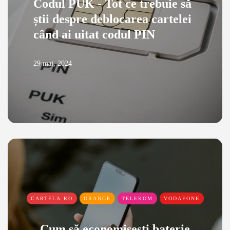
Codul PUK - Tot ce trebuie să
știi despre deblocarea cartelei
când ai uitat codul PIN
29 mai, 2024
CARTELA.RO
ORANGE
TELEKOM
VODAFONE
Cum să economisești baterie