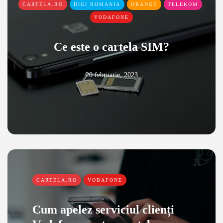
CARTELA.RO
DIGI ROMANIA
ORANGE
TELEKOM
VODAFONE
Ce este o cartela SIM?
20 februarie, 2023
CARTELA.RO
VODAFONE
Cum apelez serviciul clienți