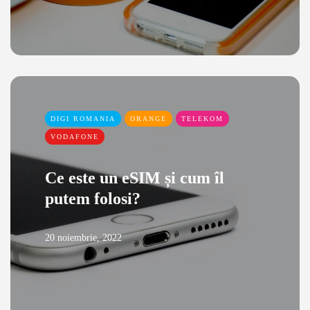
DIGI ROMANIA
ORANGE
TELEKOM
VODAFONE
Ce este un eSIM și cum îl
putem folosi?
20 noiembrie, 2022